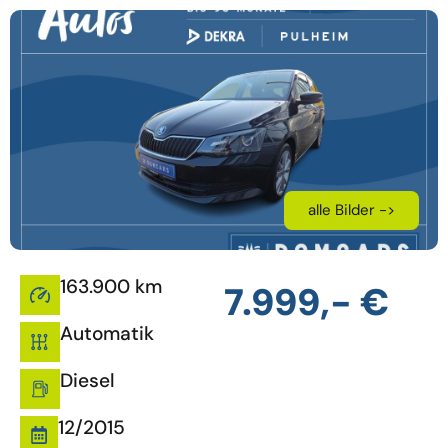
alle Bilder ->
163.900 km
7.999,- €
Automatik
Diesel
12/2015