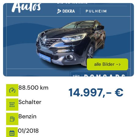
alle Bilder ->
88.500 km
14.997,- €
Schalter
Benzin
01/2018