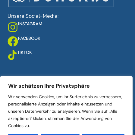
Unsere Social-Media:
INSTAGRAM
FACEBOOK
TIKTOK
Über uns
Links
Wir schätzen Ihre Privatsphäre
Ankauf
Ihr Auto verkaufen
Wir verwenden Cookies, um Ihr Surferlebnis zu verbessern,
Verkauf
Fahrzeugbestand
personalisierte Anzeigen oder Inhalte einzusetzen und
Kontakt
Datenschutz­erklärung
unseren Datenverkehr zu analysieren. Wenn Sie auf „Alle
Über uns
Impressum
akzeptieren" klicken, stimmen Sie der Anwendung von
Cookies zu.
© 2025 DOMCARS. Alle Rechte Vorbehalten.