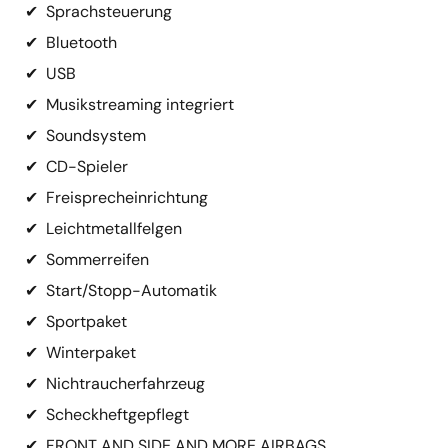
✔
Sprachsteuerung
✔
Bluetooth
✔
USB
✔
Musikstreaming integriert
✔
Soundsystem
✔
CD-Spieler
✔
Freisprecheinrichtung
✔
Leichtmetallfelgen
✔
Sommerreifen
✔
Start/Stopp-Automatik
✔
Sportpaket
✔
Winterpaket
✔
Nichtraucherfahrzeug
✔
Scheckheftgepflegt
✔
FRONT AND SIDE AND MORE AIRBAGS