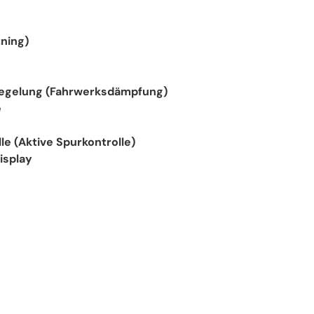
ning)
regelung (Fahrwerksdämpfung)
e
e (Aktive Spurkontrolle)
isplay