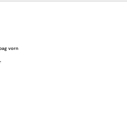
bag vorn
r