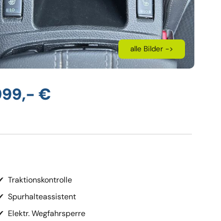
alle Bilder ->
999,- €
✔
Traktionskontrolle
✔
Spurhalteassistent
✔
Elektr. Wegfahrsperre