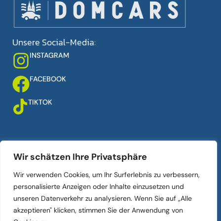
Unsere Social-Media:
INSTAGRAM
FACEBOOK
TIKTOK
Über uns
Links
Wir schätzen Ihre Privatsphäre
Ankauf
Ihr Auto verkaufen
Wir verwenden Cookies, um Ihr Surferlebnis zu verbessern,
Verkauf
Fahrzeugbestand
personalisierte Anzeigen oder Inhalte einzusetzen und
Kontakt
Datenschutz­erklärung
unseren Datenverkehr zu analysieren. Wenn Sie auf „Alle
Über uns
Impressum
akzeptieren" klicken, stimmen Sie der Anwendung von