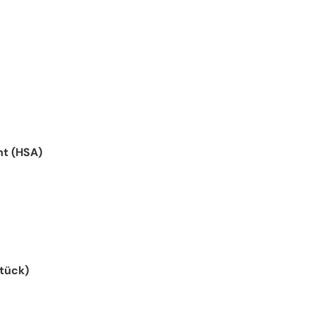
t (HSA)
tück)