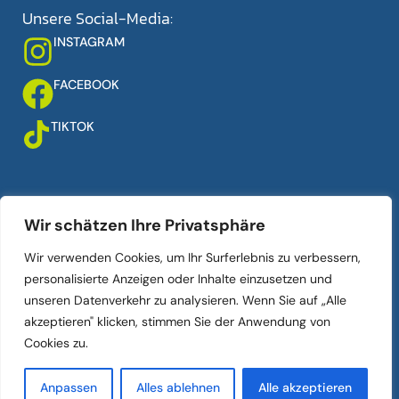
Unsere Social-Media:
INSTAGRAM
FACEBOOK
TIKTOK
Über uns
Links
Wir schätzen Ihre Privatsphäre
Ankauf
Ihr Auto verkaufen
Wir verwenden Cookies, um Ihr Surferlebnis zu verbessern,
Verkauf
Fahrzeugbestand
personalisierte Anzeigen oder Inhalte einzusetzen und
Kontakt
Datenschutz­erklärung
unseren Datenverkehr zu analysieren. Wenn Sie auf „Alle
Über uns
Impressum
akzeptieren" klicken, stimmen Sie der Anwendung von
Cookies zu.
© 2025 DOMCARS. Alle Rechte Vorbehalten.
Anpassen
Alles ablehnen
Alle akzeptieren
© Webseite
www.cardad.de